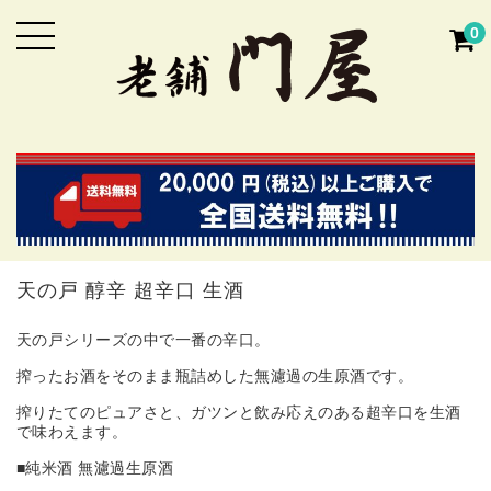
0
天の戸 醇辛 超辛口 生酒
天の戸シリーズの中で一番の辛口。
搾ったお酒をそのまま瓶詰めした無濾過の生原酒です。
搾りたてのピュアさと、ガツンと飲み応えのある超辛口を生酒
で味わえます。
■純米酒 無濾過生原酒