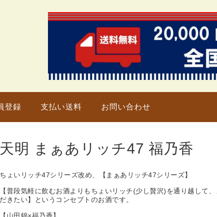
只今、
員登録
支払い送料
お問い合わせ
天明 まぁあリッチ47 福乃香
ちょいリッチ47シリーズ改め、【まぁあリッチ47シリーズ】
【普段気軽に飲むお酒よりもちょいリッチ(少し贅沢)を通り越して、
だきたい】というコンセプトのお酒です。
【山田錦×福乃香】