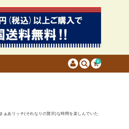
カートに商品はございません。
(カゴの商品数:0種類、合計数:0)
0
まぁあリッチ(それなりの贅沢)な時間を楽しんでいた