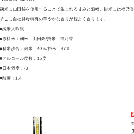
麹米に山田錦を使用することで生まれる甘みと酒幅、掛米には福乃
そこに自社酵母特有の華やかな香りが程よく香ります。
■純米大吟醸
■原料米：麹米…山田錦/掛米…福乃香
■精米歩合：麹米…40％/掛米…47％
■アルコール度数：15度
■日本酒度：-3
■酸度：1.4