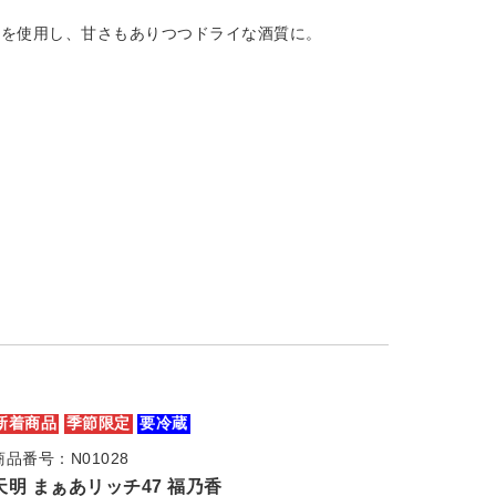
香を使用し、甘さもありつつドライな酒質に。
新着商品
季節限定
要冷蔵
商品番号：N01028
天明 まぁあリッチ47 福乃香