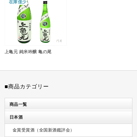
在庫僅少
上亀元 純米吟醸 亀の尾
■商品カテゴリー
商品一覧
日本酒
金賞受賞酒（全国新酒鑑評会）