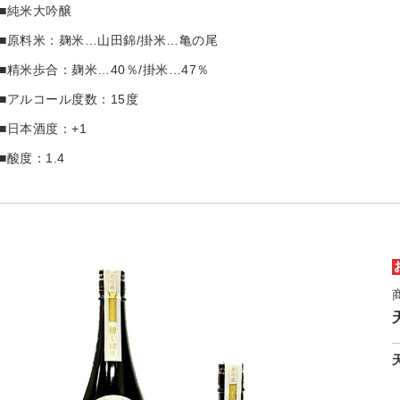
■純米大吟醸
■原料米：麹米…山田錦/掛米…亀の尾
■精米歩合：麹米…40％/掛米…47％
■アルコール度数：15度
■日本酒度：+1
■酸度：1.4