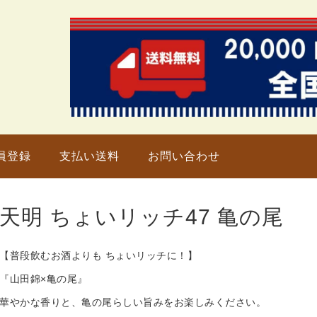
只今、
員登録
支払い送料
お問い合わせ
天明 ちょいリッチ47 亀の尾
【普段飲むお酒よりも ちょいリッチに！】
『山田錦×亀の尾』
華やかな香りと、亀の尾らしい旨みをお楽しみください。