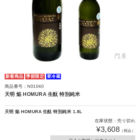
新着商品
季節限定
要冷蔵
商品番号：N01040
天明 焔 HOMURA 生酛 特別純米
天明 焔 HOMURA 生酛 特別純米 1.8L
在庫状態：売り切れ
¥3,608
（税込）