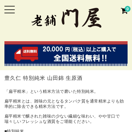
0
豊久仁 特別純米 山田錦 生原酒
「扁平精米」という精米方法で磨いた特別純米。
扁平精米とは、雑味の元となるタンパク質を通常精米よりも効
率的に除去できる精米方法です。
扁平精米で醸された雑味の少ない繊細な味わい、やや甘口で
瑞々しいフレッシュな酒質をご堪能ください。
■特別純米