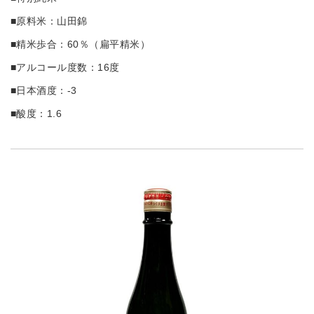
■原料米：山田錦
■精米歩合：60％（扁平精米）
■アルコール度数：16度
■日本酒度：-3
■酸度：1.6