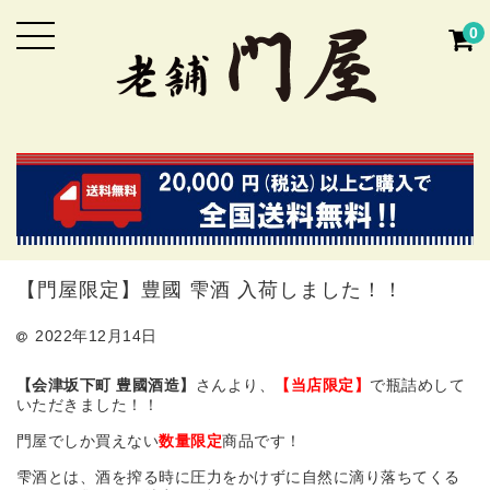
0
【門屋限定】豊國 雫酒 入荷しました！！
2022年12月14日
【会津坂下町 豊國酒造】
さんより、
【当店限定】
で瓶詰めして
いただきました！！
門屋でしか買えない
数量限定
商品です！
雫酒とは、酒を搾る時に圧力をかけずに自然に滴り落ちてくる