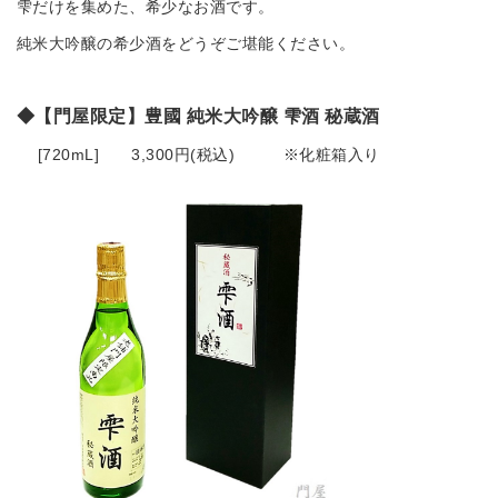
雫だけを集めた、希少なお酒です。
純米大吟醸の希少酒をどうぞご堪能ください。
◆【門屋限定】
豊國 純米大吟醸 雫酒 秘蔵酒
[720mL] 3,300円(税込) ※化粧箱入り