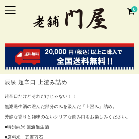
0
辰泉 超辛口 上澄み詰め
超辛口だけどそれだけじゃない！！
無濾過生酒の澄んだ部分のみを汲んだ「上澄み」詰め。
芳醇な香りと雑味のないクリアな飲み口をお楽しみください。
■特別純米 無濾過生酒
■原料米：五百万石