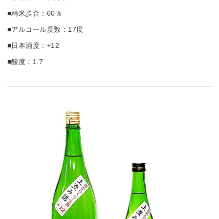
■精米歩合：60％
■アルコール度数：17度
■日本酒度：+12
■酸度：1.7