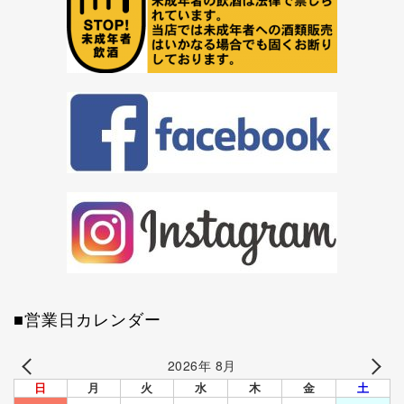
■営業日カレンダー
2026年 8月
日
月
火
水
木
金
土