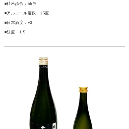
■精米歩合：55％
■アルコール度数：15度
■日本酒度：+3
■酸度：1.5