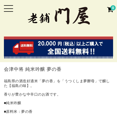
0
会津中将 純米吟醸 夢の香
福島県の酒造好適米「夢の香」を「うつくしま夢酵母」で醸し
た【福島の味】。
香りが豊かな中辛口のお酒です。
■純米吟醸
■原料米：夢の香