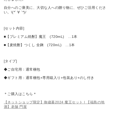
自分へのご褒美に、大切な人への贈り物に、ぜひご活用くださ
い。\(*´ ∀ `*)/
[セット内容]
■【プレミアム焼酎】魔王 (720mL) …1本
■【麦焼酎】つくし 全麹 (720mL) …1本
[タイプ]
◆ご自宅用：通常梱包
◆ギフト用：通常梱包+専用箱入り+包装あり+のし付き
＊ご購入はこちら＊
【ネットショップ限定】御歳暮2024 魔王セット | 【福島の地
酒】老舗 門屋