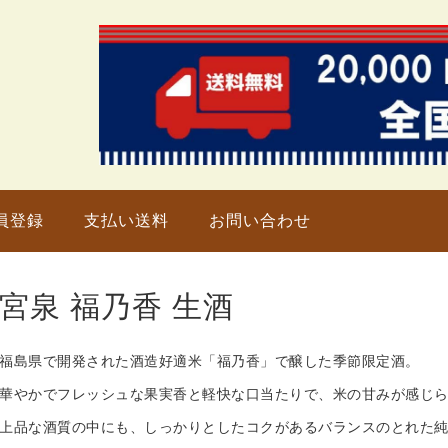
只今、
員登録
支払い送料
お問い合わせ
宮泉 福乃香 生酒
福島県で開発された酒造好適米「福乃香」で醸した季節限定酒。
華やかでフレッシュな果実香と軽快な口当たりで、米の甘みが感じ
上品な酒質の中にも、しっかりとしたコクがあるバランスのとれた