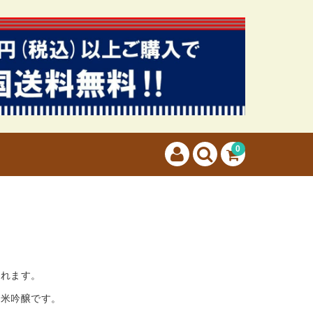
カートに商品はございません。
(カゴの商品数:0種類、合計数:0)
0
られます。
純米吟醸です。