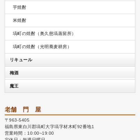
芋焼酎
米焼酎
塙町の焼酎（奥久慈塙蒸留所）
塙町の焼酎（光明蕎麦耕房）
リキュール
梅酒
魔王
老舗 門 屋
〒963-5405
福島県東白川郡塙町大字塙字材木町92番地1
営業時間：10:00~19:00
定休日：毎週日曜日